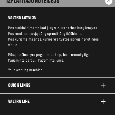
IZPLATĪTĀJU NOTEICĒJS
BA
VALTRA LATVIJA
Mes sunkiai dirbame kad jūsų sunkus darbas būtų lengvas.
Mes randame naujų būdų spręsti jūsų iššūkiams.
Mes kuriame mašinas, kurios yra tvirtos išorėjeir protingos
viduje.
Mūsų mašinos yra pagamintos taip, kad tarnautų ilgai.
Pagaminta darbui. Pagaminta jums.
Your working machine.
QUICK LINKS
A SĒRIJA
VALTRA LIFE
G SĒRIJA
PAR VALTRA