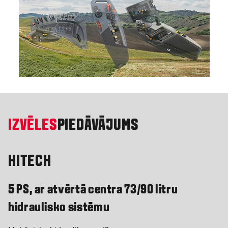
IZVĒLES
PIEDĀVĀJUMS
HITECH
5 PS, ar atvērtā centra 73/90 litru
hidraulisko sistēmu