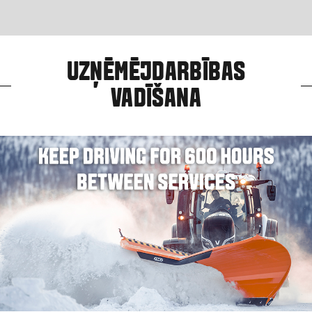
UZŅĒMĒJDARBĪBAS
VADĪŠANA