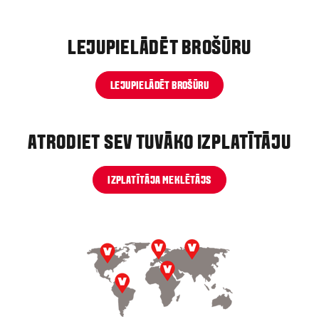
LEJUPIELĀDĒT BROŠŪRU
LEJUPIELĀDĒT BROŠŪRU
ATRODIET SEV TUVĀKO IZPLATĪTĀJU
IZPLATĪTĀJA MEKLĒTĀJS