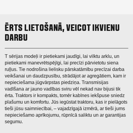
ĒRTS LIETOŠANĀ, VEICOT IKVIENU
DARBU
T sērijas modeļi ir pietiekami jaudīgi, lai vilktu arklu, un
pietiekami manevrētspējīgi, lai precīzi pārvietotu siena
ruļļus. Tie nodrošina lielisku pārskatāmību precīzai darba
veikšanai un daudzpusību, strādājot ar agregātiem, kam ir
nepieciešama jūgvārpstas piedziņa. Transmisijas
vadīšana ar jauno vadības sviru vēl nekad nav bijusi tik
ērta. Traktors ir kompakts, tomēr kabīnes iekšpuse sniedz
plašumu un komfortu. Jūs iegūstat traktoru, kas ir pielāgots
tieši jūsu saimniecībai, – vajadzīgajā izmērā, ar tieši jums
nepieciešamo aprīkojumu, rūpnīcā saliktu un ar garantijas
segumu.