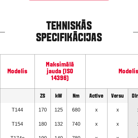
TEHNISKĀS
SPECIFIKĀCIJAS
Maksimālā
Modelis
jauda (ISO
Modeli
14396)
ZS
kW
Nm
Active
Versu
Di
T144
170
125
680
x
x
T154
180
132
740
x
x