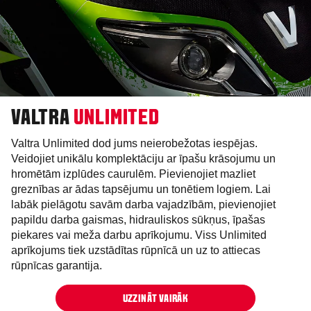
VALTRA
UNLIMITED
Valtra Unlimited dod jums neierobežotas iespējas.
Veidojiet unikālu komplektāciju ar īpašu krāsojumu un
hromētām izplūdes caurulēm. Pievienojiet mazliet
greznības ar ādas tapsējumu un tonētiem logiem. Lai
labāk pielāgotu savām darba vajadzībām, pievienojiet
papildu darba gaismas, hidrauliskos sūkņus, īpašas
piekares vai meža darbu aprīkojumu. Viss Unlimited
aprīkojums tiek uzstādītas rūpnīcā un uz to attiecas
rūpnīcas garantija.
UZZINĀT VAIRĀK