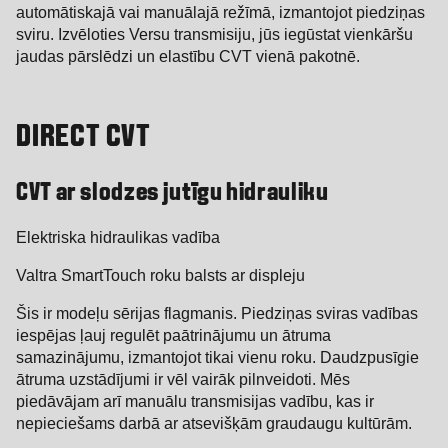
automātiskajā vai manuālajā režīmā, izmantojot piedziņas
sviru. Izvēloties Versu transmisiju, jūs iegūstat vienkāršu
jaudas pārslēdzi un elastību CVT vienā pakotnē.
DIRECT CVT
CVT ar slodzes jutīgu hidrauliku
Elektriska hidraulikas vadība
Valtra SmartTouch roku balsts ar displeju
Šis ir modeļu sērijas flagmanis. Piedziņas sviras vadības
iespējas ļauj regulēt paātrinājumu un ātruma
samazinājumu, izmantojot tikai vienu roku. Daudzpusīgie
ātruma uzstādījumi ir vēl vairāk pilnveidoti. Mēs
piedāvājam arī manuālu transmisijas vadību, kas ir
nepieciešams darbā ar atsevišķām graudaugu kultūrām.