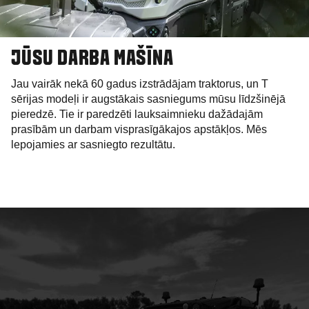
JŪSU DARBA MAŠĪNA
Jau vairāk nekā 60 gadus izstrādājam traktorus, un T
sērijas modeļi ir augstākais sasniegums mūsu līdzšinējā
pieredzē. Tie ir paredzēti lauksaimnieku dažādajām
prasībām un darbam visprasīgākajos apstākļos. Mēs
lepojamies ar sasniegto rezultātu.