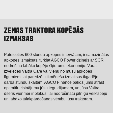
ZEMAS TRAKTORA KOPĒJĀS
IZMAKSAS
Pateicoties 600 stundu apkopes intervālam, ir samazinātas
apkopes izmaksas, turklāt AGCO Power dzinējs ar SCR
nodrošina labāko kopējo šķidrumu ekonomiju. Varat
izvēlēties Valtra Care vai vienu no mūsu apkopes
līgumiem, lai paredzētu ikmēneša izmaksas ikgadējo
darba stundu skaitam. AGCO Finance palīdz jums atrast
optimālu risinājumu jūsu ieguldījumam, un jūsu Valtra
dīleris vienmēr ir blakus, lai nodrošinātu pilnīgu veiktspēju
un labāko tālākpārdošanas vērtību jūsu traktoram.