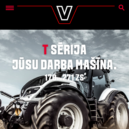
MEKL
Menu
T
SĒRIJA
JŪSU DARBA MAŠĪNA.
170 - 271 ZS