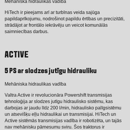
Mehāniska hidraulikas vadība
HiTech ir pieejams arī ar turbīnas veida sajūga
papildaprīkojumu, nodrošinot papildu ērtības un precizitāti,
strādājot ar frontālo iekrāvēju un veicot komunālās
saimniecības darbus.
ACTIVE
5 PS ar slodzes jutīgu hidrauliku
Mehāniska hidraulikas vadība
Valtra Active ir revolucionāra Powershift transmisijas
tehnoloģija ar slodzes jutīgu hidraulisko sistēmu, kas
darbojas ar jaudu līdz 200 l/min, hidraulisko palīgsistēmu
un atsevišķu eļļu hidraulikai un transmisijai. HiTech un
Active sistēmās transmisijas vadība ir robotizēta, un tajās
nav mehānisku pārnesumu sviru. Šos traktorus ir