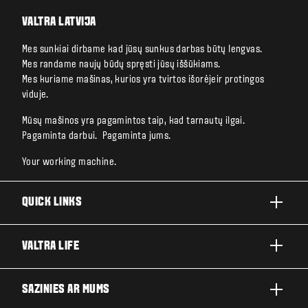
VALTRA LATVIJA
Mes sunkiai dirbame kad jūsų sunkus darbas būtų lengvas.
Mes randame naujų būdų spręsti jūsų iššūkiams.
Mes kuriame mašinas, kurios yra tvirtos išorėjeir protingos
viduje.
Mūsų mašinos yra pagamintos taip, kad tarnautų ilgai.
Pagaminta darbui. Pagaminta jums.
Your working machine.
QUICK LINKS
A SĒRIJA
VALTRA LIFE
G SĒRIJA
PAR VALTRA
SAZINIES AR MUMS
N SĒRIJA
JAUNUMI UN NOTIKUMI