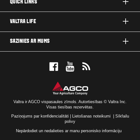
QUICK LINKS
A SĒRIJA
VALTRA LIFE
G SĒRIJA
PAR VALTRA
SAZINIES AR MUMS
N SĒRIJA
JAUNUMI UN NOTIKUMI
T SĒRIJA
IZPLATITAJU NOTEICEJS
FOR THE FANS
S SĒRIJA
TEHNOLOĢIJU RISINĀJUMI
SERVISS UN REMONTS
Valtra ir AGCO vispasaules zīmols. Autortiesības © Valtra Inc.
Visas tiesības rezervētas.
Paziņojums par konfidencialitāti
|
Lietošanas noteikumi
|
Sīkfailu
polivy
Nepārdodiet un nedalieties ar manu personisko informāciju