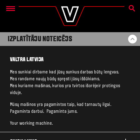
MEKL
Menu
IZPLATĪTĀJU NOTEICĒJS
BA
VALTRA LATVIJA
Mes sunkiai dirbame kad jūsų sunkus darbas būtų lengvas.
Mes randame naujų būdų spręsti jūsų iššūkiams.
Mes kuriame mašinas, kurios yra tvirtos išorėjeir protingos
viduje.
Mūsų mašinos yra pagamintos taip, kad tarnautų ilgai.
Pagaminta darbui. Pagaminta jums.
Your working machine.